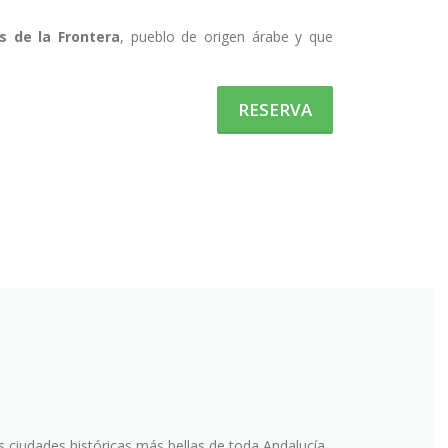
s de la Frontera
, pueblo de origen árabe y que
RESERVA
s ciudades históricas más bellas de toda Andalucía.