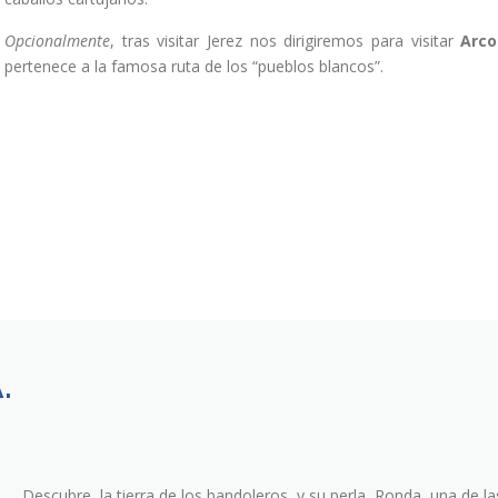
Opcionalmente
, tras visitar Jerez nos dirigiremos para visitar
Arco
pertenece a la famosa ruta de los “pueblos blancos”.
.
Descubre, la tierra de los bandoleros, y su perla, Ronda, una de la