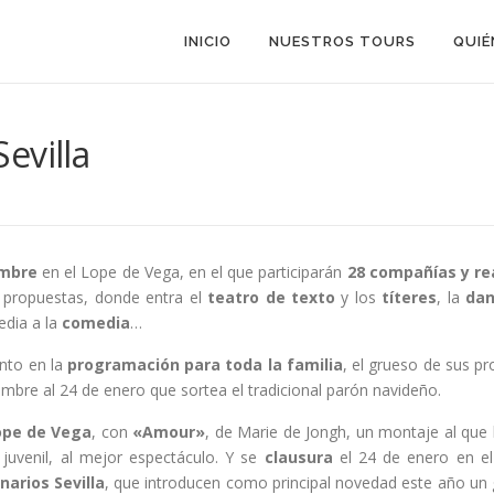
INICIO
NUESTROS TOURS
QUIÉ
Sevilla
embre
en el Lope de Vega, en el que participarán
28 compañías y re
 propuestas, donde entra el
teatro de texto
y los
títeres
, la
dan
edia a la
comedia
…
nto en la
programación para toda la familia
, el grueso de sus p
mbre al 24 de enero que sortea el tradicional parón navideño.
ope de Vega
, con
«Amour»
, de Marie de Jongh, un montaje al que 
 juvenil, al mejor espectáculo. Y se
clausura
el 24 de enero en e
arios Sevilla
, que introducen como principal novedad este año un