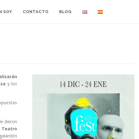
N SOY
CONTACTO
BLOG
alizarán
za
y los
ropuestas
le dieron
l
Teatro
 galardón