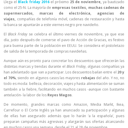
Llega el
Black friday 2016
el próximo
25 de noviembre,
ya bautizado
como el 25-N. La mayoría de
empresas textiles, muchas cadenas de
supermercados, marcas de electrónica, agencias de
viajes,
compañías de telefonía móvil, cadenas de restauración y hasta
la banca se apuntarán a este viernes negro pre navideño.
El
Black Friday
se celebra el último viernes de noviembre, ya que ese
día, justo después de comerse el pavo de Acción de Gracias, es festivo
para buena parte de la población en EEUU. Se considera el pistoletazo
de salida de la temporada de compras navideñas.
Aunque aún es pronto para concretar los descuentos que ofrecerán las
distintas marcas y tiendas durante el
Black Friday, a
lgunas compañías ya
han adelantado que van a participar. Los descuentos bailan entre el
20 y
el 70%
, siendo en algunos casos las mayores
rebajas
del año. Y no, no
todo es moda: belleza, decoración, viajes y hasta alimentación se suman
también a la fiebre, facilitando en muchos casos -aunque con bastante
antelación- la labor de los
Reyes Magos
.
De momento, grandes marcas como Amazon, Media Markt, Ikea,
Carrefour o El Corte Inglés ya han anunciado su participación y algunas
de ellas han asegurado además que lo harán ‘a la española’, pues
preparan campañas más agresivas y alargarán sus ofertas alcanzando
en muchos casos una semana, desde el 21 al 28 de noviembre.